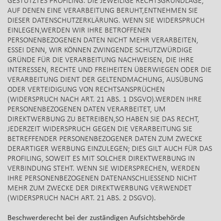
GESTÜTZTES PROFILING. DIE JEWEILIGE RECHTSGRUNDLAGE,
AUF DENEN EINE VERARBEITUNG BERUHT,ENTNEHMEN SIE
DIESER DATENSCHUTZERKLÄRUNG. WENN SIE WIDERSPRUCH
EINLEGEN,WERDEN WIR IHRE BETROFFENEN
PERSONENBEZOGENEN DATEN NICHT MEHR VERARBEITEN,
ESSEI DENN, WIR KÖNNEN ZWINGENDE SCHUTZWÜRDIGE
GRÜNDE FÜR DIE VERARBEITUNG NACHWEISEN, DIE IHRE
INTERESSEN, RECHTE UND FREIHEITEN ÜBERWIEGEN ODER DIE
VERARBEITUNG DIENT DER GELTENDMACHUNG, AUSÜBUNG
ODER VERTEIDIGUNG VON RECHTSANSPRÜCHEN
(WIDERSPRUCH NACH ART. 21 ABS. 1 DSGVO).WERDEN IHRE
PERSONENBEZOGENEN DATEN VERARBEITET, UM
DIREKTWERBUNG ZU BETREIBEN,SO HABEN SIE DAS RECHT,
JEDERZEIT WIDERSPRUCH GEGEN DIE VERARBEITUNG SIE
BETREFFENDER PERSONENBEZOGENER DATEN ZUM ZWECKE
DERARTIGER WERBUNG EINZULEGEN; DIES GILT AUCH FÜR DAS
PROFILING, SOWEIT ES MIT SOLCHER DIREKTWERBUNG IN
VERBINDUNG STEHT. WENN SIE WIDERSPRECHEN, WERDEN
IHRE PERSONENBEZOGENEN DATENANSCHLIESSEND NICHT
MEHR ZUM ZWECKE DER DIREKTWERBUNG VERWENDET
(WIDERSPRUCH NACH ART. 21 ABS. 2 DSGVO).
Beschwerderecht bei der zuständigen Aufsichtsbehörde